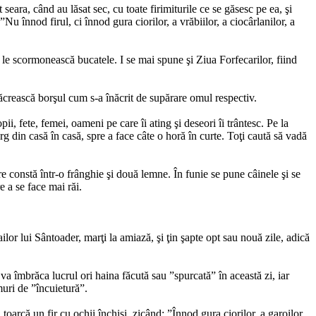
eara, când au lăsat sec, cu toate firimiturile ce se găsesc pe ea, şi
”Nu înnod firul, ci înnod gura ciorilor, a vrăbiilor, a ciocârlanilor, a
 le scormonească bucatele. I se mai spune şi Ziua Forfecarilor, fiind
înăcrească borşul cum s-a înăcrit de supărare omul respectiv.
, fete, femei, oameni pe care îi ating şi deseori îi trântesc. Pe la
rg din casă în casă, spre a face câte o horă în curte. Toţi caută să vadă
are constă într-o frânghie şi două lemne. În funie se pune câinele şi se
e a se face mai răi.
or lui Sântoader, marţi la amiază, şi ţin şapte opt sau nouă zile, adică
 va îmbrăca lucrul ori haina făcută sau ”spurcată” în această zi, iar
muri de ”încuietură”.
toarcă un fir cu ochii închişi, zicând: ”Înnod gura ciorilor, a garoilor