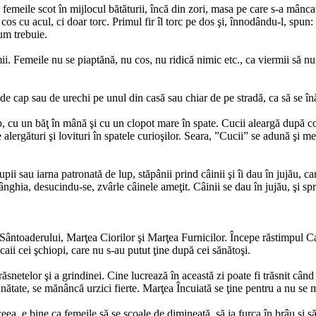
emeile scot în mijlocul bătăturii, încă din zori, masa pe care s-a mâncat s
cos cu acul, ci doar torc. Primul fir îl torc pe dos şi, înnodându-l, spun: 
cum trebuie.
i. Femeile nu se piaptănă, nu cos, nu ridică nimic etc., ca viermii să nu
ag de cap sau de urechi pe unul din casă sau chiar de pe stradă, ca să se 
 cu un băţ în mână şi cu un clopot mare în spate. Cucii aleargă după copii
lergături şi lovituri în spatele curioşilor. Seara, ”Cucii” se adună şi me
upii sau iarna patronată de lup, stăpânii prind câinii şi îi dau în jujău, c
ânghia, desucindu-se, zvârle câinele ameţit. Câinii se dau în jujău, şi spr
ntoaderului, Marţea Ciorilor şi Marţea Furnicilor. Începe răstimpul Cail
aii cei şchiopi, care nu s-au putut ţine după cei sănătoşi.
snetelor şi a grindinei. Cine lucrează în această zi poate fi trăsnit când
nătate, se mănâncă urzici fierte. Marţea Încuiată se ţine pentru a nu se 
eea, e bine ca femeile să se scoale de dimineaţă, să ia furca în brâu şi să 