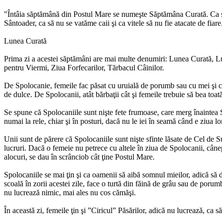
"Întâia săptămână din Postul Mare se numeşte Săptămâna Curată. Ca şi u
Sântoader, ca să nu se vatăme caii şi ca vitele să nu fie atacate de fia
Lunea Curată
Prima zi a acestei săptămâni are mai multe denumiri: Lunea Curată, Lu
pentru Viermi, Ziua Forfecarilor, Tărbacul Câinilor.
De Spolocanie, femeile fac păsat cu uruială de porumb sau cu mei şi cu
de dulce. De Spolocanii, atât bărbaţii cât şi femeile trebuie să bea toat
Se spune că Spolocaniile sunt nişte fete frumoase, care merg înaintea S
numai la rele, chiar şi în posturi, dacă nu le iei în seamă când e ziua lo
Unii sunt de părere că Spolocaniile sunt nişte sfinte lăsate de Cel de Sus
lucruri. Dacă o femeie nu petrece cu altele în ziua de Spolocanii, cânep
alocuri, se dau în scrânciob cât ţine Postul Mare.
Spolocaniile se mai ţin şi ca oamenii să aibă somnul mieilor, adică să d
scoală în zorii acestei zile, face o turtă din făină de grâu sau de porum
nu lucrează nimic, mai ales nu cos cămăşi.
În această zi, femeile ţin şi ”Ciricul” Păsărilor, adică nu lucrează, ca