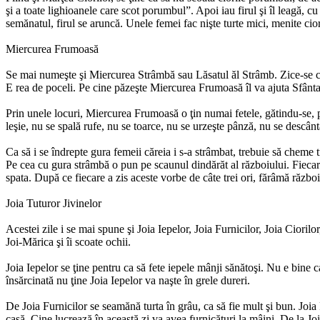
şi a toate lighioanele care scot porumbul”. Apoi iau firul şi îl leagă, cu
semănatul, firul se aruncă. Unele femei fac nişte turte mici, menite ciori
Miercurea Frumoasă
Se mai numeşte şi Miercurea Strâmbă sau Lăsatul ăl Strâmb. Zice-se ca 
E rea de poceli. Pe cine păzeşte Miercurea Frumoasă îl va ajuta Sfânta 
Prin unele locuri, Miercurea Frumoasă o ţin numai fetele, gătindu-se, p
leşie, nu se spală rufe, nu se toarce, nu se urzeşte pânză, nu se descântă
Ca să i se îndrepte gura femeii căreia i s-a strâmbat, trebuie să cheme 
Pe cea cu gura strâmbă o pun pe scaunul dindărăt al războiului. Fiecare di
spata. După ce fiecare a zis aceste vorbe de câte trei ori, fărâmă război
Joia Tuturor Jivinelor
Acestei zile i se mai spune şi Joia Iepelor, Joia Furnicilor, Joia Ciorilo
Joi-Mărica şi îi scoate ochii.
Joia Iepelor se ţine pentru ca să fete iepele mânji sănătoşi. Nu e bine 
însărcinată nu ţine Joia Iepelor va naşte în grele dureri.
De Joia Furnicilor se seamănă turta în grâu, ca să fie mult şi bun. Joi
casă. Cine lucrează în această zi va avea furnicături la mâini. De la 