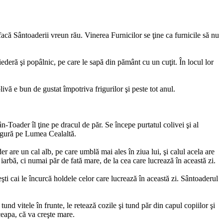
acă Sântoaderii vreun rău. Vinerea Furnicilor se ţine ca furnicile să nu
iederă şi popâlnic, pe care le sapă din pământ cu un cuţit. În locul lor
vă e bun de gustat împotriva frigurilor şi peste tot anul.
oader îl ţine pe dracul de păr. Se începe purtatul colivei şi al
în gură pe Lumea Cealaltă.
er are un cal alb, pe care umblă mai ales în ziua lui, şi calul acela are
arbă, ci numai păr de fată mare, de la cea care lucrează în această zi.
ceşti cai le încurcă holdele celor care lucrează în această zi. Sântoaderul
tund vitele în frunte, le retează cozile şi tund păr din capul copiilor şi
ceapa, că va creşte mare.