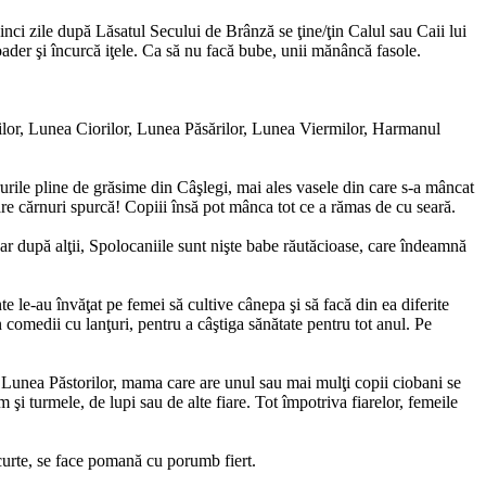
ci zile după Lăsatul Secului de Brânză se ţine/ţin Calul sau Caii lui
oader şi încurcă iţele. Ca să nu facă bube, unii mănâncă fasole.
ilor, Lunea Ciorilor, Lunea Păsărilor, Lunea Viermilor, Harmanul
rile pline de grăsime din Câşlegi, mai ales vasele din care s-a mâncat
 care cărnuri spurcă! Copiii însă pot mânca tot ce a rămas de cu seară.
ar după alţii, Spolocaniile sunt nişte babe răutăcioase, care îndeamnă
te le-au învăţat pe femei să cultive cânepa şi să facă din ea diferite
 comedii cu lanţuri, pentru a câştiga sănătate pentru tot anul. Pe
 şi Lunea Păstorilor, mama care are unul sau mai mulţi copii ciobani se
 şi turmele, de lupi sau de alte fiare. Tot împotriva fiarelor, femeile
 curte, se face pomană cu porumb fiert.