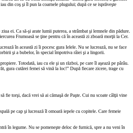
l iau din coş şi îl pun la coarnele plugului; după ce se isprăveşte
iua ei. Ca să-şi arate lumii puterea, a strâmbat şi lemnele din pădure.
iercurea Frumoasă se ţine pentru că în această zi zboară morţii la Cer.
crează în această zi îi pocesc gura Ielele. Nu se lucrează, nu se face
irii şi a bubelor, în special împotriva râiei şi a lingorii.
propiere. Totodată, iau cu ele şi un război, pe care îl aşează pe pârâu.
ărăt, gura cutărei femei să vină la loc!” După fiecare zicere, trage cu
 să fie torşi, dacă vrei să ai cămaşă de Paşte. Cui nu scoate câlţii vine
e spală pe cap şi lucrează îl omoară iepele cu copitele. Care femeie
 intră în legume. Nu se pomeneşte deloc de furnică, spre a nu veni în