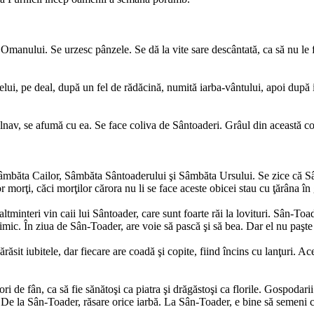
Omanului. Se urzesc pânzele. Se dă la vite sare descântată, ca să nu le f
relui, pe deal, după un fel de rădăcină, numită iarba-vântului, apoi după 
nav, se afumă cu ea. Se face coliva de Sântoaderi. Grâul din această coli
băta Cailor, Sâmbăta Sântoaderului şi Sâmbăta Ursului. Se zice că Sân-T
lor morţi, căci morţilor cărora nu li se face aceste obicei stau cu ţărâna 
ltminteri vin caii lui Sântoader, care sunt foarte răi la lovituri. Sân-Toad
mic. În ziua de Sân-Toader, are voie să pască şi să bea. Dar el nu paşte i
ărăsit iubitele, dar fiecare are coadă şi copite, fiind încins cu lanţuri. A
ri de fân, ca să fie sănătoşi ca piatra şi drăgăstoşi ca florile. Gospodarii 
a. De la Sân-Toader, răsare orice iarbă. La Sân-Toader, e bine să semeni 