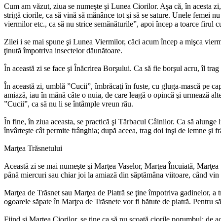
Cum am văzut, ziua se numeşte şi Lunea Ciorilor. Aşa că, în acesta zi, f
strigă ciorile, ca să vină să mănânce tot şi să se sature. Unele femei nu 
viermilor etc., ca să nu strice semănăturile”, apoi încep a toarce firul 
Zilei i se mai spune şi Lunea Viermilor, căci acum încep a mişca viermi
ţinută împotriva insectelor dăunătoare.
În această zi se face şi Înăcrirea Borşului. Ca să fie borşul acru, îl tr
În această zi, umblă ”Cucii”, îmbrăcaţi în fuste, cu gluga-mască pe cap,
amiază, iau în mână câte o nuia, de care leagă o opincă şi urmează alte a
”Cucii”, ca să nu li se întâmple vreun rău.
În fine, în ziua aceasta, se practică şi Tărbacul Câinilor. Ca să alunge l
învârteşte cât permite frânghia; după aceea, trag doi inşi de lemne şi fr
Marţea Trăsnetului
Această zi se mai numeşte şi Marţea Vaselor, Marţea Încuiată, Marţea Sâ
până miercuri sau chiar joi la amiază din săptămâna viitoare, când vin c
Marţea de Trăsnet sau Marţea de Piatră se ţine împotriva gadinelor, a tră
ogoarele săpate în Marţea de Trăsnete vor fi bătute de piatră. Pentru să
Fiind şi Marţea Ciorilor, se ţine ca să nu scoată ciorile porumbul; de ac