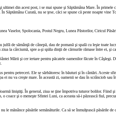
ltimei din acest post, i se mai spune şi Săptămâna Mare. În primele cin
re. În Săptămâna Curată, nu se ţese, căci se spune că peste noapte vine T
nea Vaselor, Spolocania, Postul Negru, Lunea Păstorilor, Ciricul Păsăr
 julfă de sămânţă de cânepă, dau de pomană şi spală cu leşie toate lucru
ă ziua la cârciumă, spre a-şi spăla dinţii de cărnurile rămase între ei, şi
ântei Mării şi cer iertare pentru păcatele oamenilor făcute în Câşlegi. D
r.
 pentru petreceri. Ele se sărbătoresc în băuturi şi în cântări. Aceste sfin
a ei nu va creşte mare. În această zi, oamenii se dau în scrânciob sau în
oarmă liniştiţi. În general, ziua se ţine împotriva tuturor bolilor. Fiind
b, o coace şi o meneşte Sfintei Luni, ca aceasta să-i păzească fiul, precum
 să nu le mănânce păsările semănăturile. Ca să se înmulţească păsările de