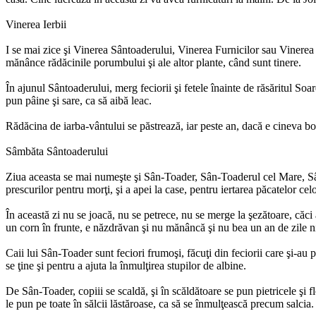
Vinerea Ierbii
I se mai zice şi Vinerea Sântoaderului, Vinerea Furnicilor sau Vinerea 
mănânce rădăcinile porumbului şi ale altor plante, când sunt tinere.
În ajunul Sântoaderului, merg feciorii şi fetele înainte de răsăritul Soa
pun pâine şi sare, ca să aibă leac.
Rădăcina de iarba-vântului se păstrează, iar peste an, dacă e cineva bol
Sâmbăta Sântoaderului
Ziua aceasta se mai numeşte şi Sân-Toader, Sân-Toaderul cel Mare, Sâm
prescurilor pentru morţi, şi a apei la case, pentru iertarea păcatelor ce
În această zi nu se joacă, nu se petrece, nu se merge la şezătoare, căci a
un corn în frunte, e năzdrăvan şi nu mănâncă şi nu bea un an de zile ni
Caii lui Sân-Toader sunt feciori frumoşi, făcuţi din feciorii care şi-au p
se ţine şi pentru a ajuta la înmulţirea stupilor de albine.
De Sân-Toader, copiii se scaldă, şi în scăldătoare se pun pietricele şi flo
le pun pe toate în sălcii lăstăroase, ca să se înmulţească precum salci