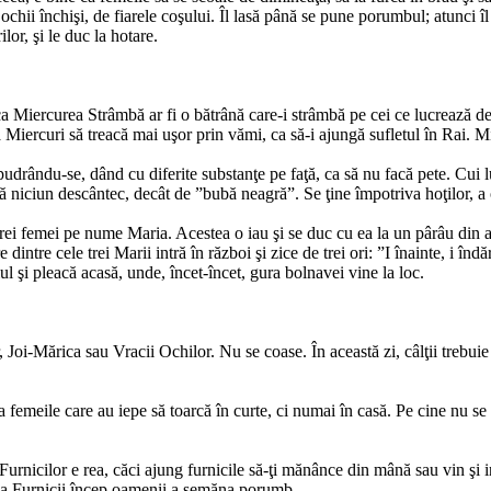
 ochii închişi, de fiarele coşului. Îl lasă până se pune porumbul; atunci î
lor, şi le duc la hotare.
Miercurea Strâmbă ar fi o bătrână care-i strâmbă pe cei ce lucrează de z
Miercuri să treacă mai uşor prin vămi, ca să-i ajungă sufletul în Rai. M
udrându-se, dând cu diferite substanţe pe faţă, ca să nu facă pete. Cui lu
 niciun descântec, decât de ”bubă neagră”. Se ţine împotriva hoţilor, a orb
trei femei pe nume Maria. Acestea o iau şi se duc cu ea la un pârâu din a
ntre cele trei Marii intră în război şi zice de trei ori: ”I înainte, i înd
ul şi pleacă acasă, unde, încet-încet, gura bolnavei vine la loc.
r, Joi-Mărica sau Vracii Ochilor. Nu se coase. În această zi, câlţii trebuie
ca femeile care au iepe să toarcă în curte, ci numai în casă. Pe cine nu s
a Furnicilor e rea, căci ajung furnicile să-ţi mănânce din mână sau vin şi
Joia Furnicii încep oamenii a semăna porumb.