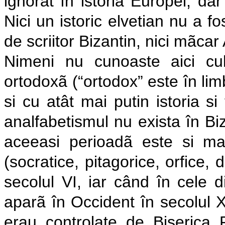
ignorat în istoria Europei, dar
Nici un istoric elvetian nu a 
de scriitor Bizantin, nici mãc
Nimeni nu cunoaste aici cultu
ortodoxã (“ortodox” este în lim
si cu atât mai putin istoria si
analfabetismul nu exista în Bi
aceeasi perioadã este si ma
(socratice, pitagorice, orfice, 
secolul VI, iar când în cele d
aparã în Occident în secolul 
erau controlate de Biserica