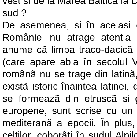
vest si de la Marea Balticã la
sud ?
De asemenea, si în acelasi co
României nu atrage atentia as
anume cã limba traco-dacicã e
(care apare abia în secolul VI
românã nu se trage din latinã,
existã istoric înaintea latinei,
se formeazã din etruscã si 
europene, sunt scrise cu un a
mediteranã a epocii. În plus,
celtilor, coborâti în sudul Alpi