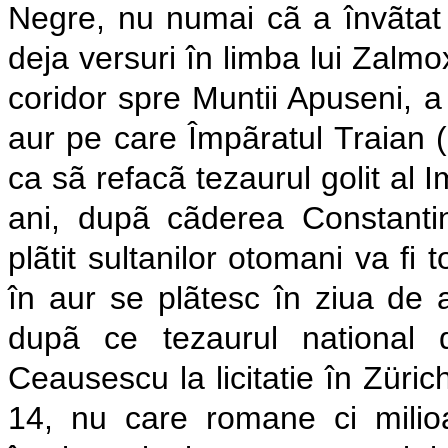
Negre, nu numai cã a învãtat 
deja versuri în limba lui Zalmo
coridor spre Muntii Apuseni, a
aur pe care Împãratul Traian (
ca sã refacã tezaurul golit al 
ani, dupã cãderea Constantino
plãtit sultanilor otomani va fi t
în aur se plãtesc în ziua de 
dupã ce tezaurul national 
Ceausescu la licitatie în Züri
14, nu care romane ci mili