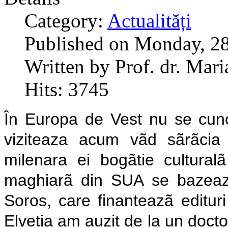
Category:
Actualități
Published on Monday, 28
Written by Prof. dr. Mar
Hits: 3745
În Europa de Vest nu se cuno
viziteaza acum vãd sãrãcia 
milenara ei bogãtie culturalã
maghiarã din SUA se bazeazã
Soros, care finanteazã edituri 
Elvetia am auzit de la un docto