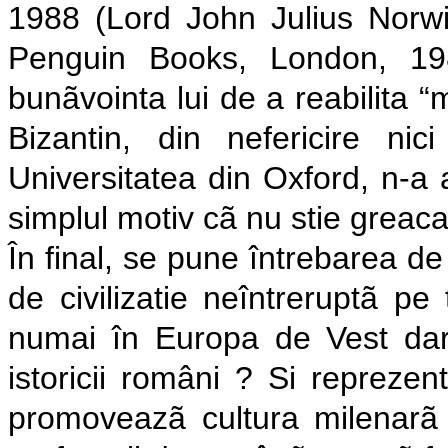
1988 (Lord John Julius Norwi
Penguin Books, London, 19
bunãvointa lui de a reabilita “m
Bizantin, din nefericire n
Universitatea din Oxford, n-a 
simplul motiv cã nu stie greaca
În final, se pune întrebarea de
de civilizatie neîntreruptã pe
numai în Europa de Vest da
istoricii români ? Si repreze
promoveazã cultura milenarã 