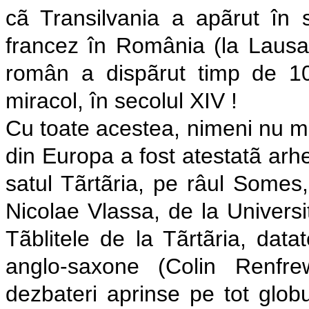
cã Transilvania a apãrut în 
francez în România (la Lausa
român a dispãrut timp de 1
miracol, în secolul XIV !
Cu toate acestea, nimeni nu m
din Europa a fost atestatã arhe
satul Tãrtãria, pe râul Somes,
Nicolae Vlassa, de la Universi
Tãblitele de la Tãrtãria, datat
anglo-saxone (Colin Renfre
dezbateri aprinse pe tot glob