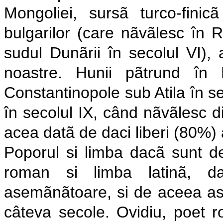
Mongoliei, sursã turco-fini
bulgarilor (care nãvãlesc în Ro
sudul Dunãrii în secolul VI), a
noastre. Hunii pãtrund în
Constantinopole sub Atila în se
în secolul IX, când nãvãlesc di
acea datã de daci liberi (80%)
Poporul si limba dacã sunt d
roman si limba latinã, d
asemãnãtoare, si de aceea asi
câteva secole. Ovidiu, poet r