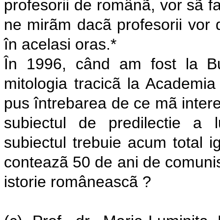
profesorii de românã, vor sã f
ne mirãm dacã profesorii vor 
în acelasi oras.*
În 1996, când am fost la Bu
mitologia tracicã la Academi
pus întrebarea de ce mã interes
subiectul de predilectie a 
subiectul trebuie acum total 
conteazã 50 de ani de comunis
istorie româneascã ?