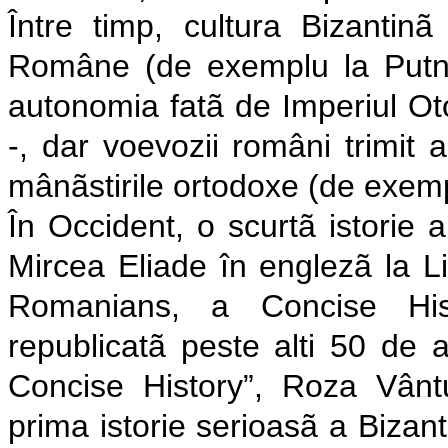
Între timp, cultura Bizantinã 
Române (de exemplu la Putna
autonomia fatã de Imperiul Oto
-, dar voevozii români trimit 
mânãstirile ortodoxe (de exemp
În Occident, o scurtã istorie
Mircea Eliade în englezã la L
Romanians, a Concise Hist
republicatã peste alti 50 de
Concise History”, Roza Vântu
prima istorie serioasã a Bizant