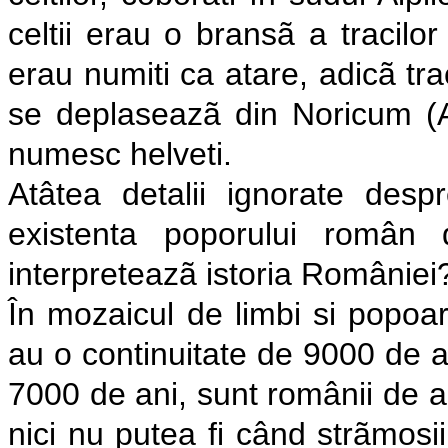
celtii erau o bransã a tracilo
erau numiti ca atare, adicã trac
se deplaseazã din Noricum (Au
numesc helveti.
Atâtea detalii ignorate despr
existenta poporului român
interpreteazã istoria României
În mozaicul de limbi si popoar
au o continuitate de 9000 de an
7000 de ani, sunt românii de az
nici nu putea fi când strãmosii