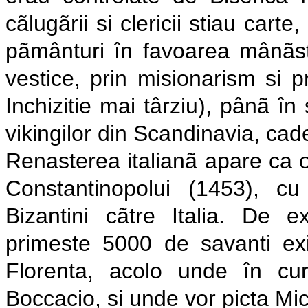
cãlugãrii si clericii stiau car
pãmânturi în favoarea mânãstir
vestice, prin misionarism si pr
Inchizitie mai târziu), pânã în 
vikingilor din Scandinavia, ca
Renasterea italianã apare ca o 
Constantinopolui (1453), c
Bizantini cãtre Italia. De
primeste 5000 de savanti exil
Florenta, acolo unde în cu
Boccacio, si unde vor picta Mi