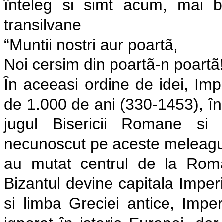
înteleg si simt acum, mai bi
transilvane
“Muntii nostri aur poartã,
Noi cersim din poartã-n poartã
În aceeasi ordine de idei, Imp
de 1.000 de ani (330-1453), î
jugul Bisericii Romane si 
necunoscut pe aceste meleaguri.
au mutat centrul de la Rom
Bizantul devine capitala Imper
si limba Greciei antice, Impe