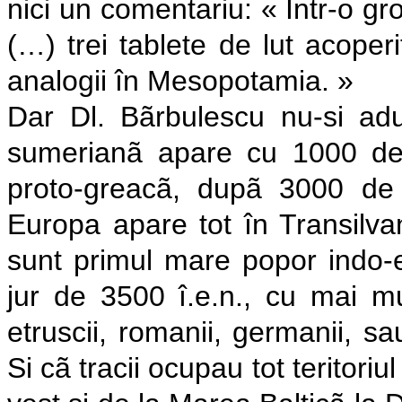
nici un comentariu: « Într-o gr
(…) trei tablete de lut acoper
analogii în Mesopotamia. »
Dar Dl. Bãrbulescu nu-si ad
sumerianã apare cu 1000 de a
proto-greacã, dupã 3000 de 
Europa apare tot în Transilvan
sunt primul mare popor indo-e
jur de 3500 î.e.n., cu mai mul
etruscii, romanii, germanii, s
Si cã tracii ocupau tot teritoriul